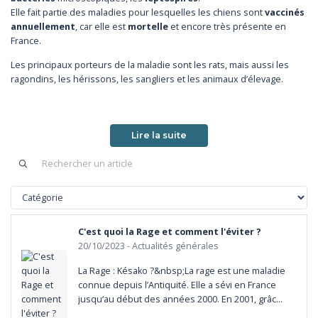
Elle fait partie des maladies pour lesquelles les chiens sont
vaccinés
annuellement
, car elle est
mortelle
et encore très présente en
France.
Les principaux porteurs de la maladie sont les rats, mais aussi les
ragondins, les hérissons, les sangliers et les animaux d’élevage.
Les Leptospires sont présentes dans leurs reins et se multiplient,
avant de passer dans les urines.
Les animaux porteurs contaminent l'environnement par leur
urines
Lire la suite
infectées
de bactéries, et celles-ci survivent dans les endroits
humides et riches en eau ( flaques, fossés, rives des rivières, étangs,
mares, etc.). Elles peuvent ensuite contaminer tout type d'animaux,
dont les chiens.
Lors des promenades, en présence d’eau souillée, les chiens
pataugent et reniflent : ils peuvent ainsi rentrer en contact avec les
C'est quoi la Rage et comment l'éviter ?
leptospires, qui pénètrent à travers la peau, les babines et les
20/10/2023
- Actualités générales
coussinets.
C’est une maladie transmissible à l’Homme (
zoonose
) que l’on appelle
La Rage : Késako ?&nbsp;La rage est une maladie 
parfois la maladie des égoutiers, et qui peut être mortelle.
connue depuis l’Antiquité. Elle a sévi en France 
jusqu‘au début des années 2000. En 2001, grâce 
Quels sont les signes cliniques ?
à de larges campagnes de vaccination des 